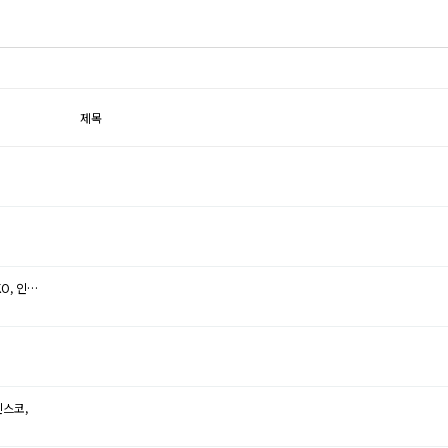
제목
KO, 인…
 인스코,